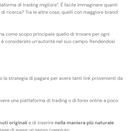
ttaforma di trading migliore”. È facile immaginare quanti
 di ricerca? Tra le altre cose, quelli con maggiore brand
e ha come scopo principale quello di trovare per ogni
o che è considerato un’autorità nel suo campo. Rendendosi
no la strategia di pagare per avere tanti link provenienti da
overe una piattaforma di trading o di forex online a poco
uti originali
e di inserire
nella maniera più naturale
a frase di avere un senso compiuto.