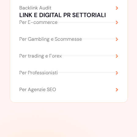
Backlink Audit
LINK E DIGITAL PR SETTORIALI
Per E-commerce
Per Gambling e Scommesse
Per trading e Forex
Per Professionisti
Per Agenzie SEO