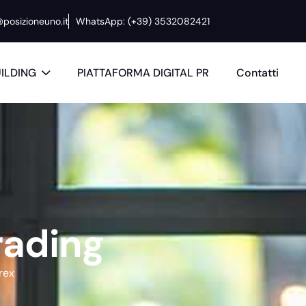
@posizioneuno.it
WhatsApp: (+39) 3532082421
UILDING
PIATTAFORMA DIGITAL PR
Contatti
r
a
d
i
n
g
orex