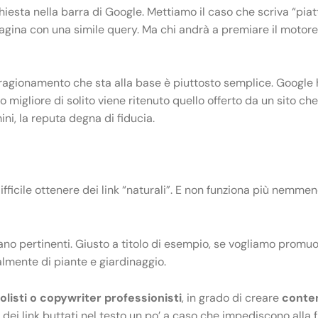
chiesta nella barra di Google. Mettiamo il caso che scriva “pia
 pagina con una simile query. Ma chi andrà a premiare il motore
. Il ragionamento che sta alla base è piuttosto semplice. Googl
ltato migliore di solito viene ritenuto quello offerto da un sit
ini, la reputa degna di fiducia.
difficile ottenere dei link “naturali”. E non funziona più nemme
siano pertinenti. Giusto a titolo di esempio, se vogliamo promu
almente di piante e giardinaggio.
olisti o copywriter professionisti
, in grado di creare
conten
re, dei link buttati nel testo un po’ a caso che impediscono all