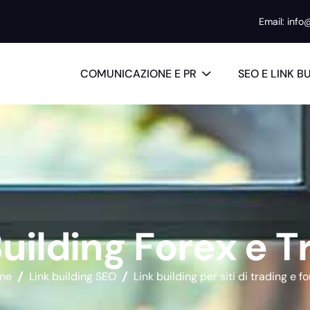
Email: info
COMUNICAZIONE E PR
SEO E LINK B
B
u
i
l
d
i
n
g
F
o
r
e
x
e
T
me
Link building SEO
Link building per siti di trading e f